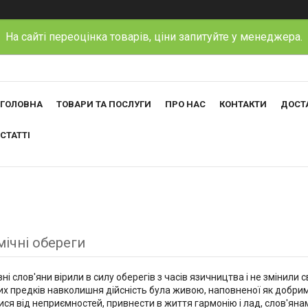
На сайті переоцінка товарів, ціни запитуйте у менеджера.
ГОЛОВНА
ТОВАРИ ТА ПОСЛУГИ
ПРО НАС
КОНТАКТИ
ДОСТА
СТАТТІ
мічні обереги
і слов'яни вірили в силу оберегів з часів язичництва і не змінили с
х предків навколишня дійсність була живою, наповненої як добрими
ися від неприємностей, привнести в життя гармонію і лад, слов'ян