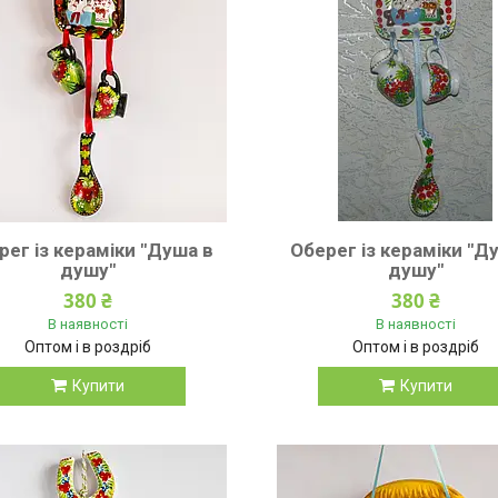
рег із кераміки "Душа в
Оберег із кераміки "Д
душу"
душу"
380 ₴
380 ₴
В наявності
В наявності
Оптом і в роздріб
Оптом і в роздріб
Купити
Купити