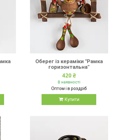
амка
Оберег із кераміки "Рамка
горизонтальна"
420 ₴
В наявності
Оптом і в роздріб
Купити