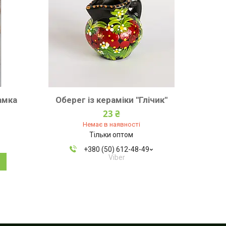
амка
Оберег із кераміки "Глічик"
23 ₴
Немає в наявності
Тільки оптом
+380 (50) 612-48-49
Viber