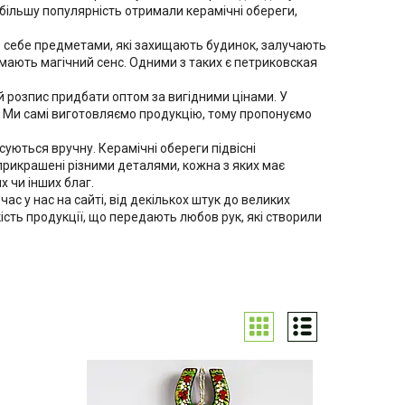
йбільшу популярність отримали керамічні обереги,
ь себе предметами, які захищають будинок, залучають
мають магічний сенс. Одними з таких є п
етриковская
ий розпис придбати оптом за вигідними цінами. У
 Ми самі виготовляємо продукцію, тому пропонуємо
исуються вручну. Керамічні обереги підвісні
рикрашені різними деталями, кожна з яких має
х чи інших благ.
ас у нас на сайті, від декількох штук до великих
ість продукції, що передають любов рук, які створили