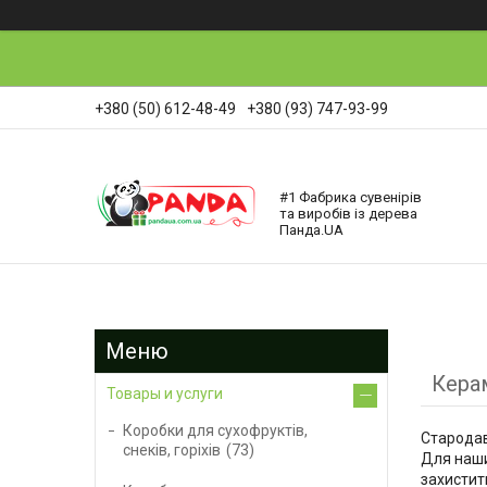
+380 (50) 612-48-49
+380 (93) 747-93-99
#1 Фабрика сувенірів
та виробів із дерева
Панда.UA
Кера
Товары и услуги
Коробки для сухофруктів,
Стародавн
снеків, горіхів
73
Для наши
захистит