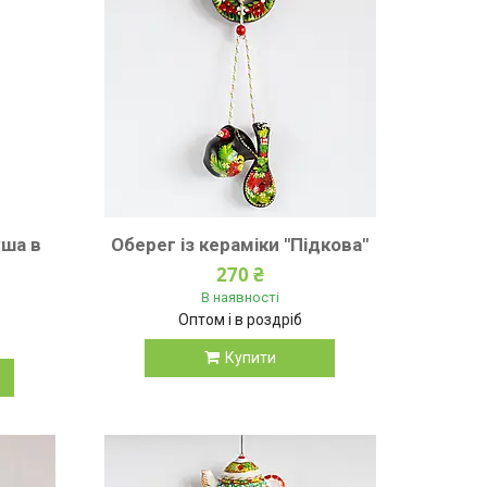
уша в
Оберег із кераміки "Підкова"
270 ₴
В наявності
Оптом і в роздріб
Купити