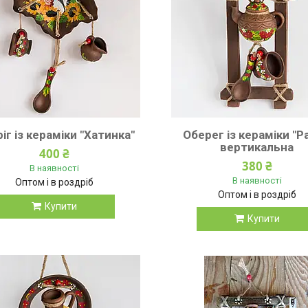
іг із кераміки "Хатинка"
Оберег із кераміки "Р
вертикальна
400 ₴
380 ₴
В наявності
В наявності
Оптом і в роздріб
Оптом і в роздріб
Купити
Купити