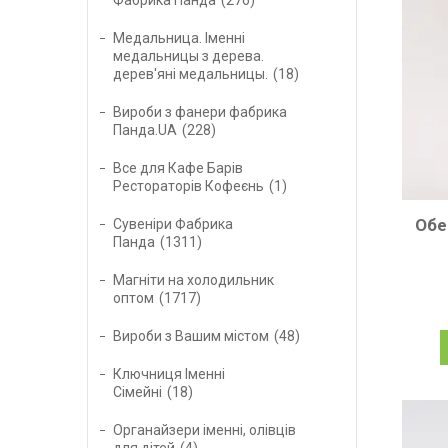
Медальница. Іменні
медальницы з дерева.
дерев'яні медальницы.
18
Вироби з фанери фабрика
Панда.UA
228
Все для Кафе Барів
Рестораторів Кофеєнь
1
Обе
Сувеніри Фабрика
Панда
1311
Магніти на холодильник
оптом
1717
Вироби з Вашим містом
48
Ключниця Іменні
Сімейні
18
Органайзери іменні, олівців
для дітей
4