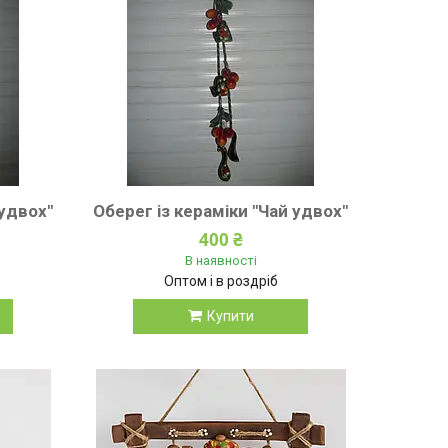
 удвох"
Оберег із кераміки "Чай удвох"
400 ₴
В наявності
Оптом і в роздріб
Купити