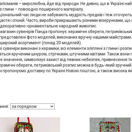
талісманів – миролюбна, йде від природи. Не дивно, що в Україні на
 з глини – повсюдно поширеного матеріалу.
ціональний час люди не забувають мудрість предків і теж оточуют
щастя і спокій. Часто, вироби прикрашають різними візерунками, що 
декоративно-орнаментальне народний живопис.
 магазин сувенірів Панда пропонує: керамічні обереги, петриківськ
 представлені фото моделей, виконаних вручну нашими майстрами.
 широкий асортимент (понад 20 моделей).
і сувеніри виконані з кераміки, всі елементи зліплені з глини і розп
ться крученим шнуром, стрічками, штучними квітами. Також вони п
е значення, символізує захист від певних небезпек, привнесення ти
ерамічні обереги, петриківський розпис можна в будь-який зручний ч
Ми пропонуємо доставку по Україні Новою поштою, а також висока як