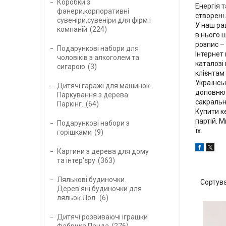
Коробки з
Енергія 
фанери,корпоративні
створені
сувеніри,сувеніри для фірм і
У наш ра
компаній
224
в нього 
розпис –
Подарункові набори для
Інтернет
чоловіків з алкоголем та
каталозі
сигарою
3
клієнтам
Українськ
Дитячі гаражі для машинок.
доповнює
Паркування з дерева.
сакральн
Паркінг.
64
Купити к
партій. 
Подарункові набори з
їх.
горішками
9
Картини з дерева для дому
та інтер'єру
363
Лялькові будиночки.
Дерев'яні будиночки для
ляльок Лол.
6
Дитячі розвиваючі іграшки
Фабрика Панда
276