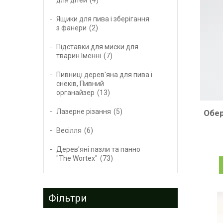
Ящики для пива і зберігання
з фанери
2
Підставки для миски для
тварин Іменні
7
Пивниці дерев'яна для пива і
снеків, Пивний
органайзер
13
Лазерне різання
5
Обер
Весілля
6
Дерев'яні пазли та панно
"The Wortex"
73
Фільтри