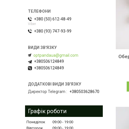
+380 (50) 612-48-49
Viber
+380 (93) 747-93-99
optpandaua@gmail.com
Обер
+380506124849
+380506124849
Директор Telegram
+380503628670
Графік роботи
Понеділок
09:00
19:00
Вівторок
09:00
19:00