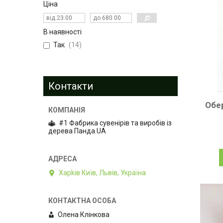
Ціна
В наявності
Так
14
Контакти
Обер
#1 Фабрика сувенірів та виробів із
дерева Панда.UA
Харkiв Київ, Львів, Україна
Олена Клiнкова