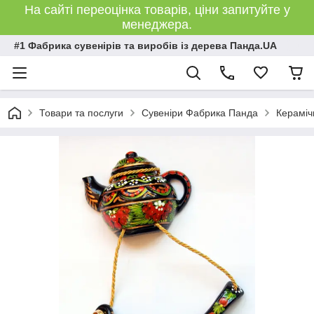
На сайті переоцінка товарів, ціни запитуйте у
менеджера.
#1 Фабрика сувенірів та виробів із дерева Панда.UA
Товари та послуги
Сувеніри Фабрика Панда
Кераміч