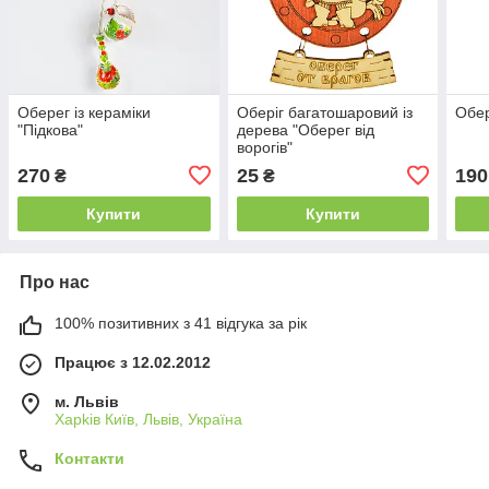
Оберег із кераміки
Оберіг багатошаровий із
Обер
"Підкова"
дерева "Оберег від
ворогів"
270
25
190
₴
₴
Купити
Купити
Про нас
100% позитивних з 41 відгука за рік
Працює з 12.02.2012
м. Львів
Харkiв Київ, Львів, Україна
Контакти