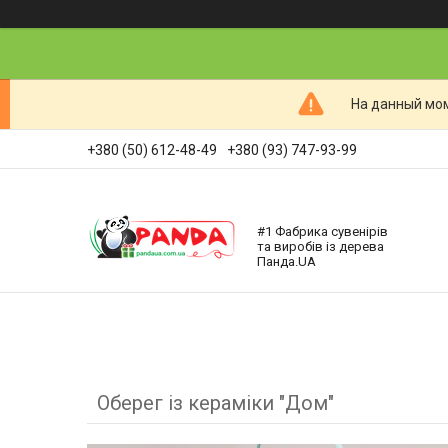
На данный мом
+380 (50) 612-48-49
+380 (93) 747-93-99
#1 Фабрика сувенірів
та виробів із дерева
Панда.UA
Оберег із кераміки "Дом"