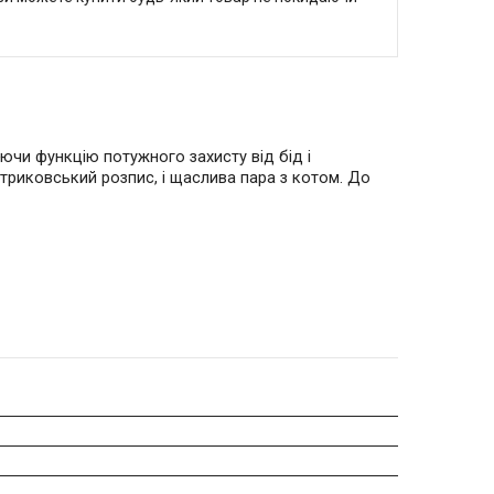
ючи функцію потужного захисту від бід і
триковський розпис, і щаслива пара з котом. До