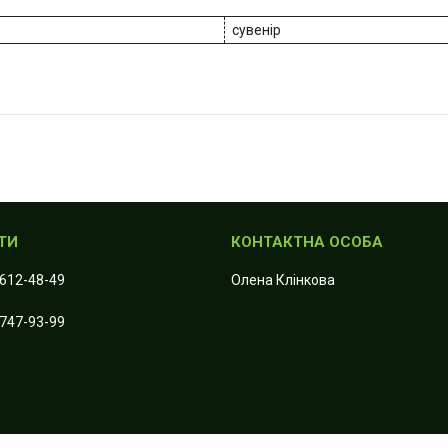
сувенір
 612-48-49
Олена Клiнкова
 747-93-99