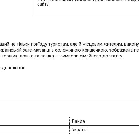
сайту.
вий не тільки приїзду туристам, але й місцевим жителям, викону
українській хате-мазанці з солом'яною кришечкою, зображена пе
й горщик, ложка та чашка — символи сімейного достатку.
 до клієнтів.
Панда
Україна