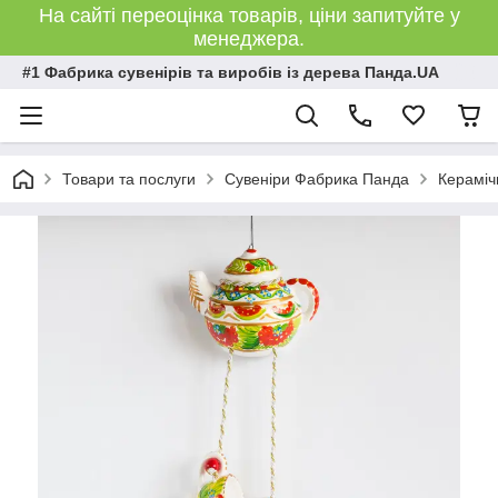
На сайті переоцінка товарів, ціни запитуйте у
менеджера.
#1 Фабрика сувенірів та виробів із дерева Панда.UA
Товари та послуги
Сувеніри Фабрика Панда
Кераміч