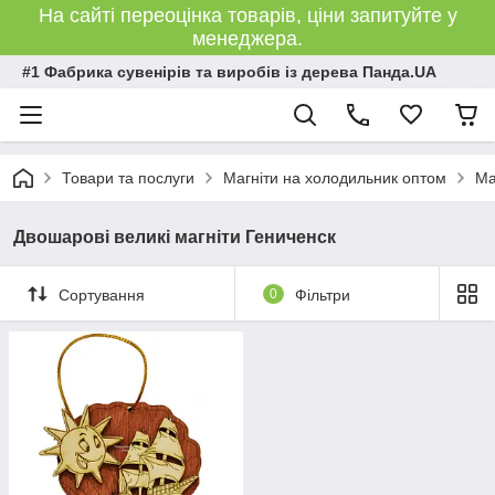
На сайті переоцінка товарів, ціни запитуйте у
менеджера.
#1 Фабрика сувенірів та виробів із дерева Панда.UA
Товари та послуги
Магніти на холодильник оптом
Ма
Двошарові великі магніти Гениченск
Сортування
0
Фільтри