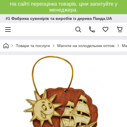
На сайті переоцінка товарів, ціни запитуйте у
менеджера.
#1 Фабрика сувенірів та виробів із дерева Панда.UA
Товари та послуги
Магніти на холодильник оптом
Ма