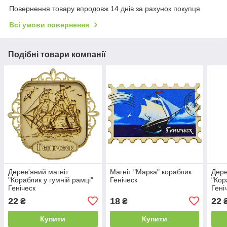
Повернення товару впродовж 14 днів за рахунок покупця
Всі умови повернення
Подібні товари компанії
Дерев'яний магніт
Магніт "Марка" кораблик
Дере
"Кораблик у гумній рамці"
Геніческ
"Кор
Геніческ
Гені
22
18
22
₴
₴
Купити
Купити