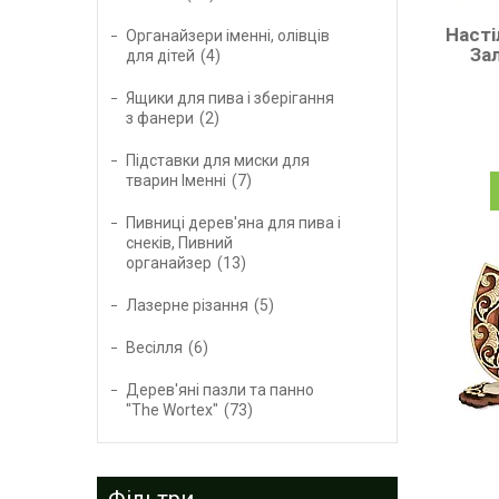
Насті
Органайзери іменні, олівців
За
для дітей
4
Ящики для пива і зберігання
з фанери
2
Підставки для миски для
тварин Іменні
7
Пивниці дерев'яна для пива і
снеків, Пивний
органайзер
13
Лазерне різання
5
Весілля
6
Дерев'яні пазли та панно
"The Wortex"
73
Фільтри