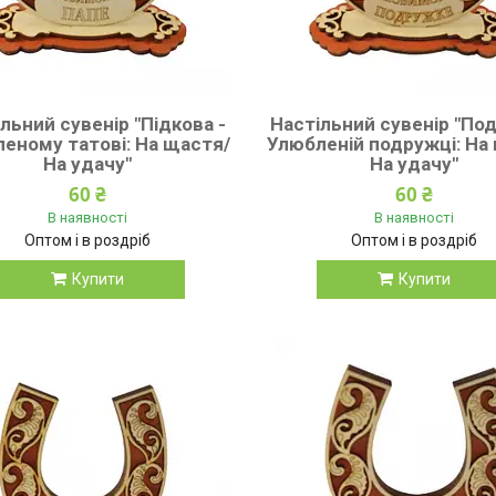
льний сувенір "Підкова -
Настільний сувенір "По
еному татові: На щастя/
Улюбленій подружці: На
На удачу"
На удачу"
60 ₴
60 ₴
В наявності
В наявності
Оптом і в роздріб
Оптом і в роздріб
Купити
Купити