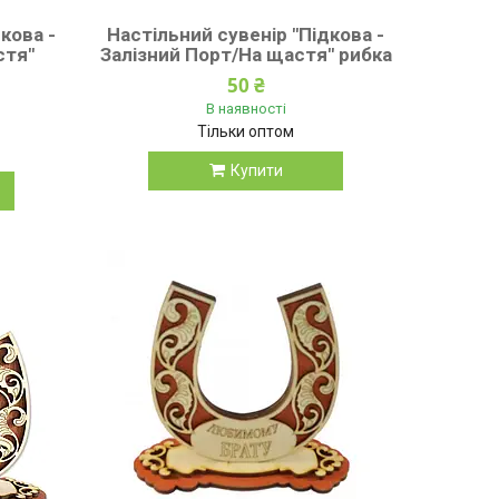
кова -
Настільний сувенір "Підкова -
стя"
Залізний Порт/На щастя" рибка
50 ₴
В наявності
Тільки оптом
Купити