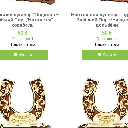
льний сувенір "Подкова —
Настільний сувенір "Під
лізний Порт/На щастя"
Залізний Порт/На ща
корабель
дельфіни
50 ₴
50 ₴
В наявності
В наявності
Тільки оптом
Тільки оптом
Купити
Купити