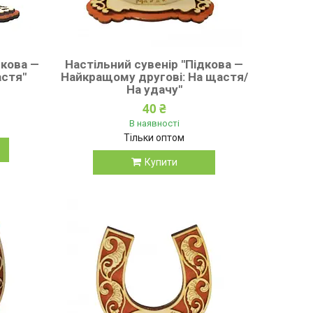
дкова —
Настільний сувенір "Підкова —
стя"
Найкращому другові: На щастя/
На удачу"
40 ₴
В наявності
Тільки оптом
Купити