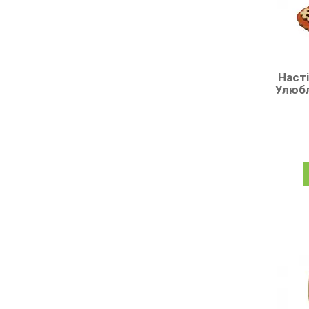
Насті
Улюбл