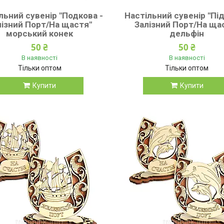
льний сувенір "Подкова -
Настільний сувенір "Під
лізний Порт/На щастя"
Залізний Порт/На ща
морський конек
дельфін
50 ₴
50 ₴
В наявності
В наявності
Тільки оптом
Тільки оптом
Купити
Купити