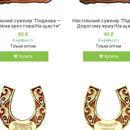
льний сувенір "Подкова —
Настільний сувенір "Під
ена хрестова/На щастя"
Дорогому куму/На ща
40 ₴
40 ₴
В наявності
В наявності
Тільки оптом
Тільки оптом
Купити
Купити