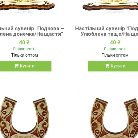
льний сувенір "Подкова —
Настільний сувенір "По
лена донечка/На щастя"
Улюблена таще/На ща
40 ₴
40 ₴
В наявності
В наявності
Тільки оптом
Тільки оптом
Купити
Купити