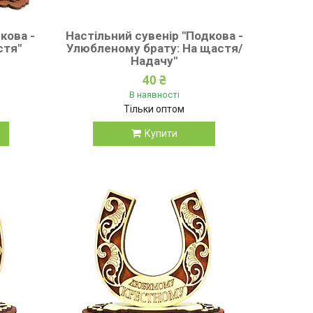
кова -
Настільний сувенір "Подкова -
стя"
Улюбленому брату: На щастя/
Надачу"
40 ₴
В наявності
Тільки оптом
Купити