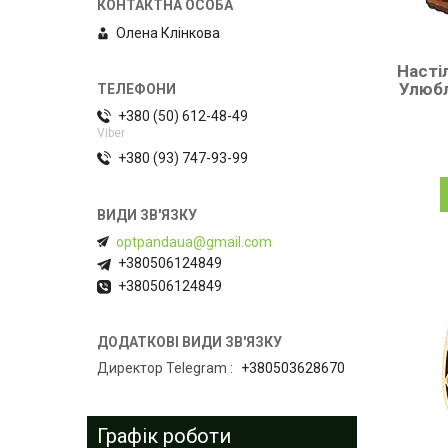
Олена Клiнкова
Насті
Улюбл
+380 (50) 612-48-49
Viber
+380 (93) 747-93-99
optpandaua@gmail.com
+380506124849
+380506124849
Директор Telegram
+380503628670
Графік роботи