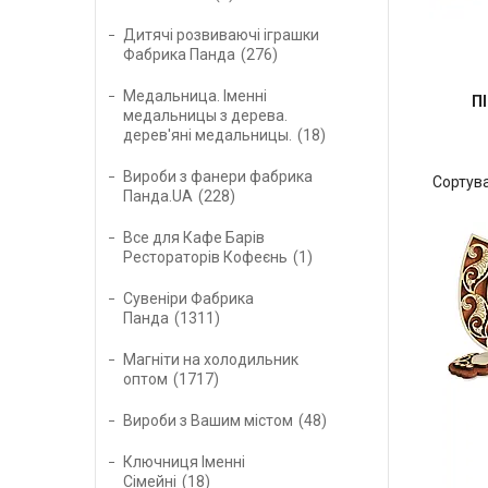
Дитячі розвиваючі іграшки
Фабрика Панда
276
Медальница. Іменні
П
медальницы з дерева.
дерев'яні медальницы.
18
Вироби з фанери фабрика
Панда.UA
228
Все для Кафе Барів
Рестораторів Кофеєнь
1
Сувеніри Фабрика
Панда
1311
Магніти на холодильник
оптом
1717
Вироби з Вашим містом
48
Ключниця Іменні
Сімейні
18