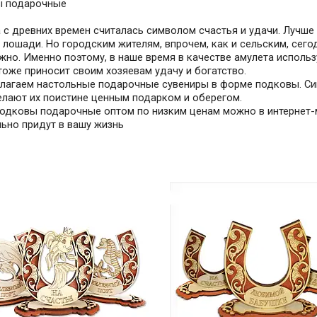
ы
подарочные
с древних времен считалась символом счастья и удачи. Лучше 
 лошади. Но городским жителям, впрочем, как и сельским, сег
но. Именно поэтому, в наше время в качестве амулета использ
тоже приносит своим хозяевам удачу и богатство.
лагаем настольные подарочные сувениры в форме подковы. Си
елают их поистине ценным подарком и оберегом.
подковы
подарочные оптом по низким ценам можно в интернет-м
ьно придут в вашу жизнь