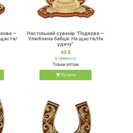
дкова —
Настільний сувенір "Подкова —
 щастя/
Улюблена бабця: На щастя/На
удачу"
40 ₴
В наявності
Тільки оптом
Купити