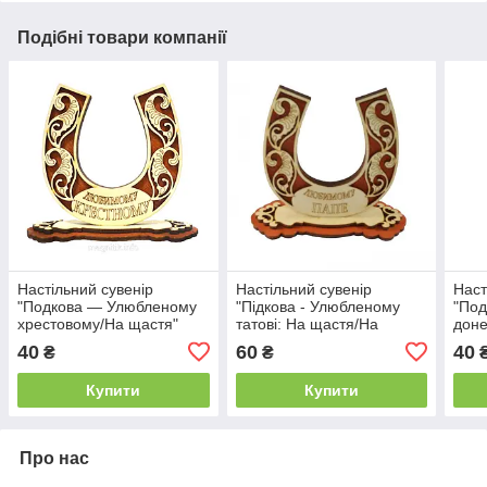
Подібні товари компанії
Настільний сувенір
Настільний сувенір
Наст
"Подкова — Улюбленому
"Підкова - Улюбленому
"По
хрестовому/На щастя"
татові: На щастя/На
доне
удачу"
40
60
40
₴
₴
Купити
Купити
Про нас