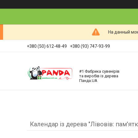
На данный мом
+380 (50) 612-48-49
+380 (93) 747-93-99
#1 Фабрика сувенірів
та виробів із дерева
Панда.UA
Календар із дерева "Лівовів: пам'ятк