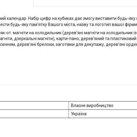
ний календар. Набір цифр на кубиках дає змогу виставити будь-яку к
анести будь-яку пам'ятку Вашого міста, назву та логотип вашої фірми
як-от: магніти на холодильник (дерев'яні магніти на холодильник із
магніти, дзеркальні магніти), карти-пано, дерев'яний та пластиковий
несенням, дерев'яні брелоки, заготівки для декупажу, дерев'яні орд
Власне виробництво
Україна