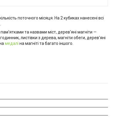
ількість поточного місяця. На 2 кубиках нанесені всі
.
 пам'ятками та назвами міст, дерев'яні магніти —
 годинник, листівки з дерева, магніти обеги, дерев'яні
ена
медалі
на магніті та багато іншого.