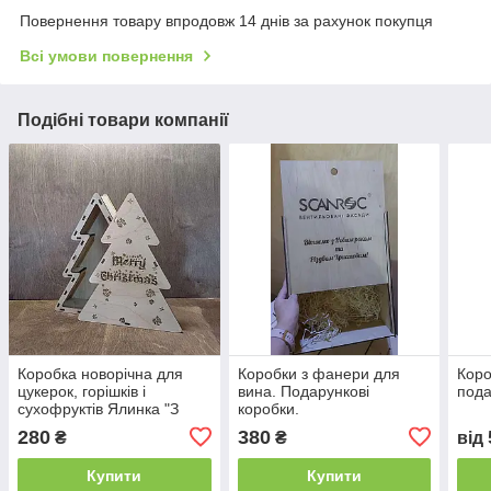
Повернення товару впродовж 14 днів за рахунок покупця
Всі умови повернення
Подібні товари компанії
Коробка новорічна для
Коробки з фанери для
Коро
цукерок, горішків і
вина. Подарункові
пода
сухофруктів Ялинка "З
коробки.
Новим роком"
280
380
₴
₴
від
Купити
Купити