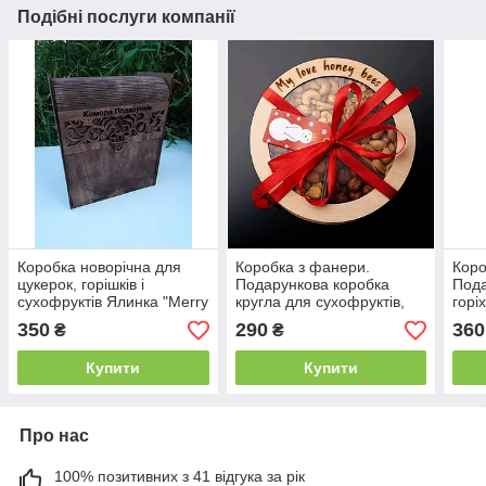
Подібні послуги компанії
Коробка новорічна для
Коробка з фанери.
Коро
цукерок, горішків і
Подарункова коробка
Пода
сухофруктів Ялинка "Merry
кругла для сухофруктів,
горі
Chrastmas"
горішків.
см)
350
290
360
₴
₴
Купити
Купити
Про нас
100% позитивних з 41 відгука за рік