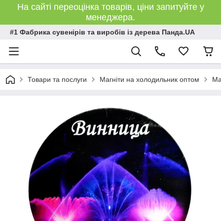
На сайті переоцінка товарів, ціни запитуйте у
менеджера.
#1 Фабрика сувенірів та виробів із дерева Панда.UA
Товари та послуги
Магніти на холодильник оптом
Ма