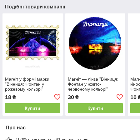
Подібні товари компанії
Магніт у формі марки
Магніт — лінза "Вінниця:
Магн
"Вінниця: Фонтан у
Фонтан у жовто-
кіно
рожевому кольорі"
червоному кольорі"
Фонт
черв
18
30
10
₴
₴
Купити
Купити
Про нас
100% позитивних з 41 відгука за рік