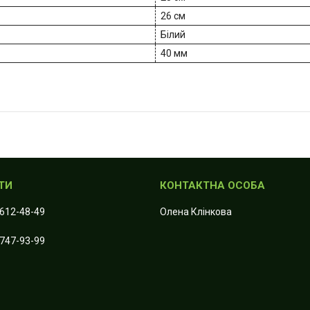
26 см
Білий
40 мм
 612-48-49
Олена Клiнкова
 747-93-99