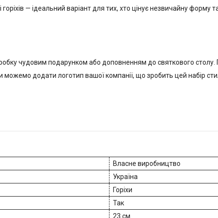
оріхів — ідеальний варіант для тих, хто цінує незвичайну форму та 
оробку чудовим подарунком або доповненням до святкового столу. 
можемо додати логотип вашої компанії, що зробить цей набір ст
Власне виробництво
Україна
Горіхи
Так
23 см