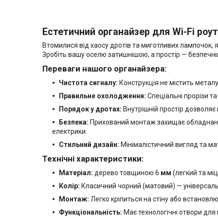
Естетичний органайзер для Wi-Fi роу
Втомилися від хаосу дротів та миготливих лампочок, я
Зробіть вашу оселю затишнішою, а простір — безпечні
Переваги нашого органайзера:
Чистота сигналу:
Конструкція не містить металу
Правильне охолодження:
Спеціальні прорізи та
Порядок у дротах:
Внутрішній простір дозволяє
Безпека:
Прихований монтаж захищає обладнання
електрики.
Стильний дизайн:
Мінімалістичний вигляд та ма
Технічні характеристики:
Матеріал:
дерево товщиною 6
мм
(легкий та міц
Колір:
Класичний чорний (матовий) — універсаль
Монтаж:
Легко кріпиться на стіну або встановлю
Функціональність:
Має технологічні отвори для 