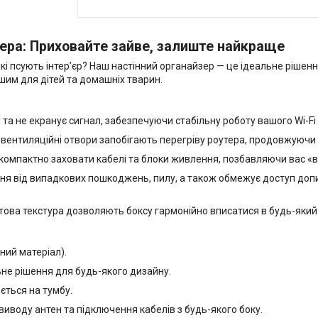
тера: Приховайте зайве, залиште найкраще
кі псують інтер’єр? Наш настінний органайзер — це ідеальне рішен
шим для дітей та домашніх тварин.
 та не екранує сигнал, забезпечуючи стабільну роботу вашого Wi-Fi
 вентиляційні отвори запобігають перегріву роутера, продовжуючи 
 компактно заховати кабелі та блоки живлення, позбавляючи вас «в
 від випадкових пошкоджень, пилу, а також обмежує доступ допи
това текстура дозволяють боксу гармонійно вписатися в будь-який 
ний матеріал).
не рішення для будь-якого дизайну.
ється на тумбу.
виводу антен та підключення кабелів з будь-якого боку.