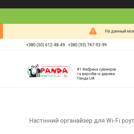
На данный мом
+380 (50) 612-48-49
+380 (93) 747-93-99
#1 Фабрика сувенірів
та виробів із дерева
Панда.UA
Настінний органайзер для Wi-Fi роут