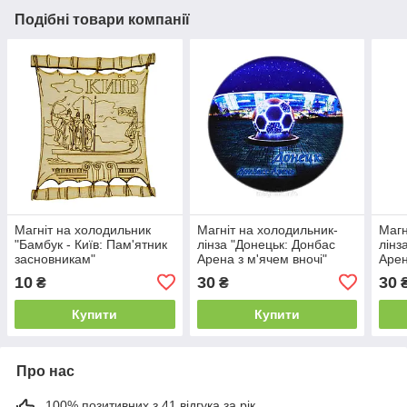
Подібні товари компанії
Магніт на холодильник
Магніт на холодильник-
Магн
"Бамбук - Київ: Пам'ятник
лінза "Донецьк: Донбас
лінз
засновникам"
Арена з м'ячем вночі"
Арен
10
30
30
₴
₴
Купити
Купити
Про нас
100% позитивних з 41 відгука за рік