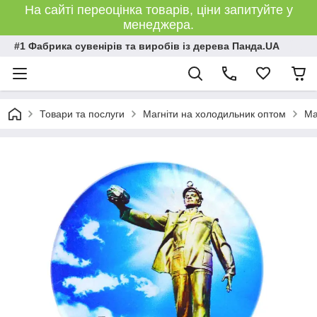
На сайті переоцінка товарів, ціни запитуйте у
менеджера.
#1 Фабрика сувенірів та виробів із дерева Панда.UA
Товари та послуги
Магніти на холодильник оптом
Ма