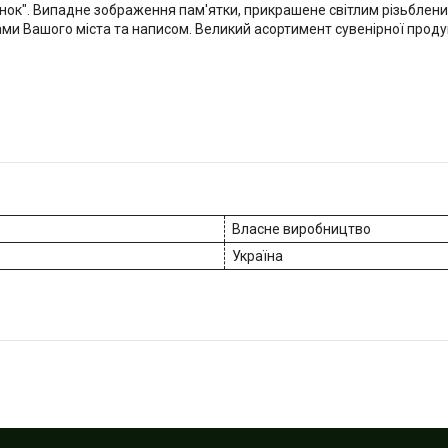
нок". Випадне зображення пам'ятки, прикрашене світлим різьблен
ами Вашого міста та написом.
Великий асортимент сувенірної продук
Власне виробництво
Україна