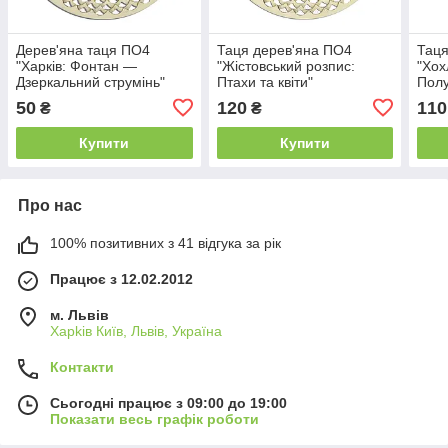
Дерев'яна таця ПО4
Таця дерев'яна ПО4
Таця
"Харків: Фонтан —
"Жістовський розпис:
"Хох
Дзеркальний струмінь"
Птахи та квіти"
Пол
50
120
110
₴
₴
Купити
Купити
Про нас
100% позитивних з 41 відгука за рік
Працює з 12.02.2012
м. Львів
Харkiв Київ, Львів, Україна
Контакти
Сьогодні працює з 09:00 до 19:00
Показати весь графік роботи