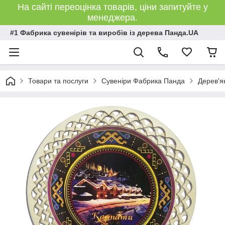
На сайті переоцінка товарів, ціни запитуйте у
менеджера.
#1 Фабрика сувенірів та виробів із дерева Панда.UA
Товари та послуги
Сувеніри Фабрика Панда
Дерев'я