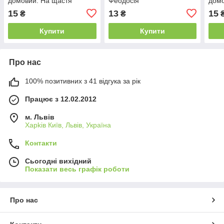
домовий: На щастя"
Феодосія
домо
15
13
15
₴
₴
Купити
Купити
Про нас
100% позитивних з 41 відгука за рік
Працює з 12.02.2012
м. Львів
Харkiв Київ, Львів, Україна
Контакти
Сьогодні вихідний
Показати весь графік роботи
Про нас