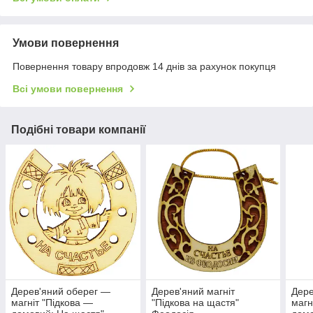
Умови повернення
Повернення товару впродовж 14 днів за рахунок покупця
Всі умови повернення
Подібні товари компанії
Дерев'яний оберег —
Дерев'яний магніт
Дере
магніт "Підкова —
"Підкова на щастя"
магн