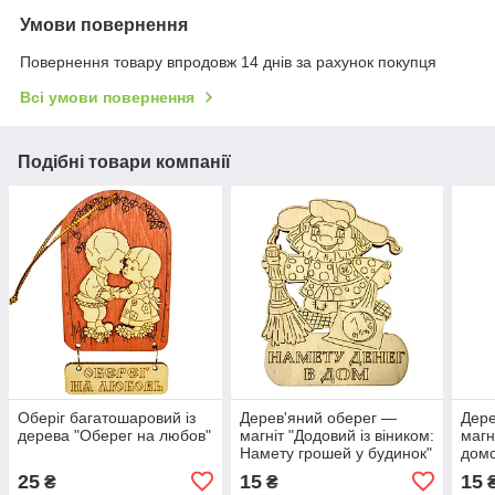
Умови повернення
Повернення товару впродовж 14 днів за рахунок покупця
Всі умови повернення
Подібні товари компанії
Оберіг багатошаровий із
Дерев'яний оберег —
Дере
дерева "Оберег на любов"
магніт "Додовий із віником:
магн
Намету грошей у будинок"
домо
25
15
15
₴
₴