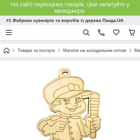
На сайті переоцінка товарів, ціни запитуйте у
менеджера.
#1 Фабрика сувенірів та виробів із дерева Панда.UA
Товари та послуги
Магніти на холодильник оптом
Ма