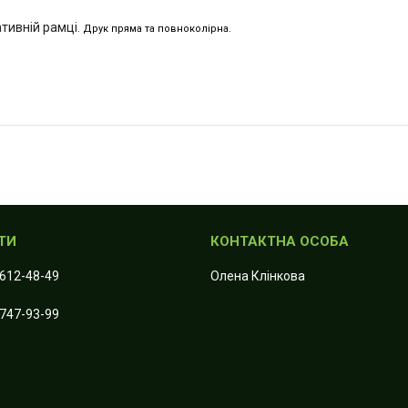
тивній рамці
. Друк пряма та повноколірна.
 612-48-49
Олена Клiнкова
 747-93-99