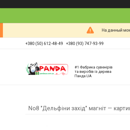
На данный мом
+380 (50) 612-48-49
+380 (93) 747-93-99
#1 Фабрика сувенірів
та виробів із дерева
Панда.UA
No8 "Дельфіни захід" магніт — карт