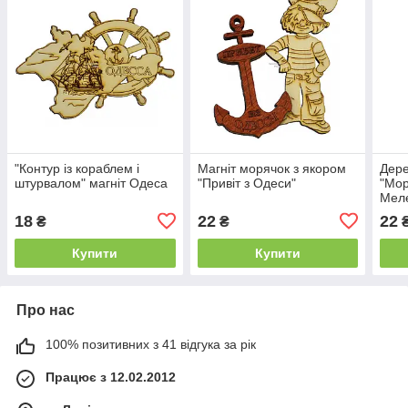
"Контур із кораблем і
Магніт морячок з якором
Дере
штурвалом" магніт Одеса
"Привіт з Одеси"
"Мор
Меле
18
22
22
₴
₴
Купити
Купити
Про нас
100% позитивних з 41 відгука за рік
Працює з 12.02.2012