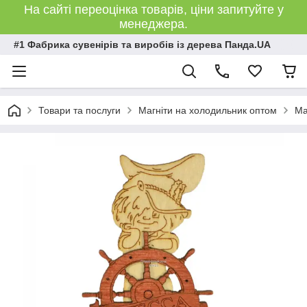
На сайті переоцінка товарів, ціни запитуйте у
менеджера.
#1 Фабрика сувенірів та виробів із дерева Панда.UA
Товари та послуги
Магніти на холодильник оптом
Ма