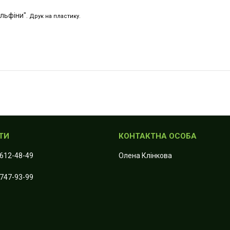
ельфіни"
. Друк на пластику.
 612-48-49
Олена Клiнкова
 747-93-99