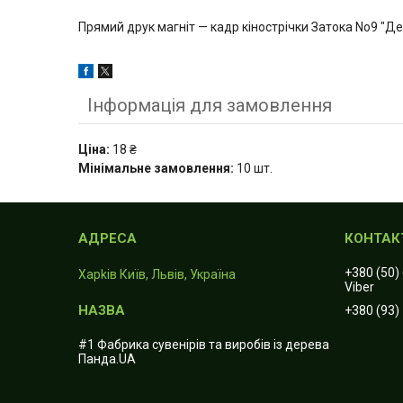
Прямий друк магніт — кадр кінострічки Затока No9 "Д
Інформація для замовлення
Ціна:
18 ₴
Мінімальне замовлення:
10 шт.
+380 (50)
Харkiв Київ, Львів, Україна
Viber
+380 (93)
#1 Фабрика сувенірів та виробів із дерева
Панда.UA