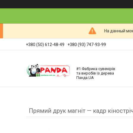
На данный мом
+380 (50) 612-48-49
+380 (93) 747-93-99
#1 Фабрика сувенірів
та виробів із дерева
Панда.UA
Прямий друк магніт — кадр кінострі