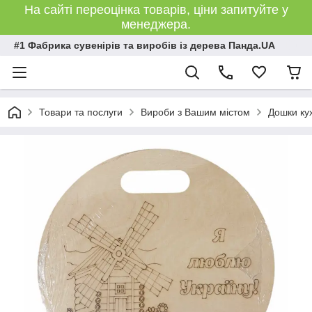
На сайті переоцінка товарів, ціни запитуйте у
менеджера.
#1 Фабрика сувенірів та виробів із дерева Панда.UA
Товари та послуги
Вироби з Вашим містом
Дошки кух