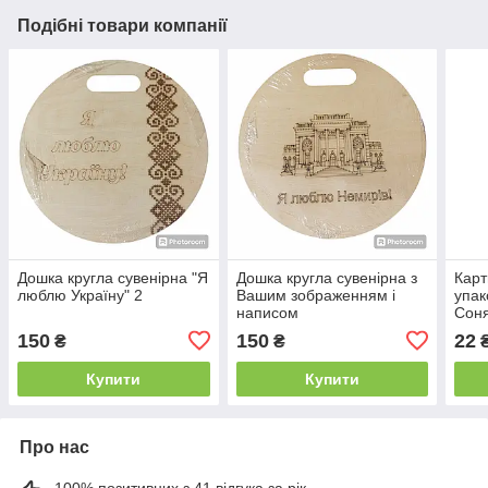
Подібні товари компанії
Дошка кругла сувенірна "Я
Дошка кругла сувенірна з
Карт
люблю Україну" 2
Вашим зображенням і
упак
написом
Соня
150
150
22
₴
₴
Купити
Купити
Про нас
100% позитивних з 41 відгука за рік