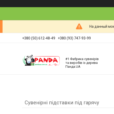
На данный мом
+380 (50) 612-48-49
+380 (93) 747-93-99
#1 Фабрика сувенірів
та виробів із дерева
Панда.UA
Сувенірні підставки під гарячу