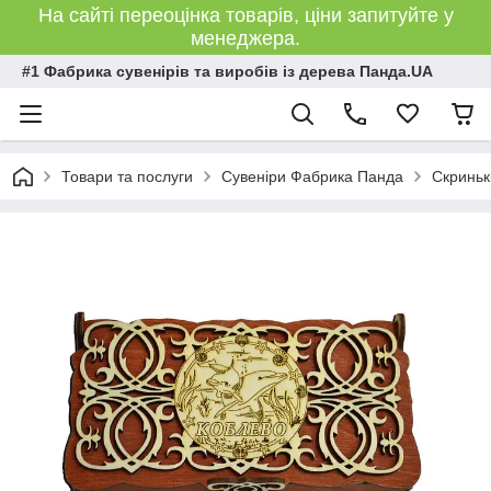
На сайті переоцінка товарів, ціни запитуйте у
менеджера.
#1 Фабрика сувенірів та виробів із дерева Панда.UA
Товари та послуги
Сувеніри Фабрика Панда
Скриньк