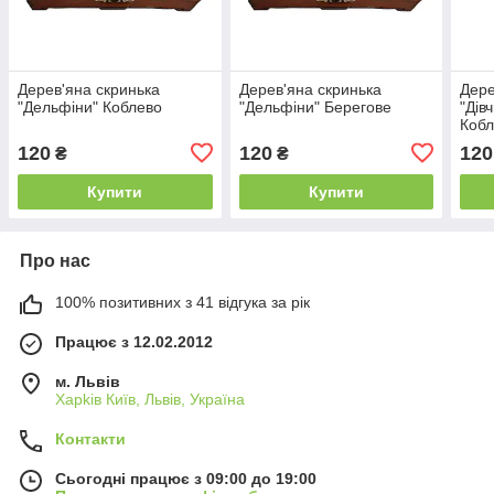
Дерев'яна скринька
Дерев'яна скринька
Дере
"Дельфіни" Коблево
"Дельфіни" Берегове
"Дів
Коб
120
120
120
₴
₴
Купити
Купити
Про нас
100% позитивних з 41 відгука за рік
Працює з 12.02.2012
м. Львів
Харkiв Київ, Львів, Україна
Контакти
Сьогодні працює з 09:00 до 19:00