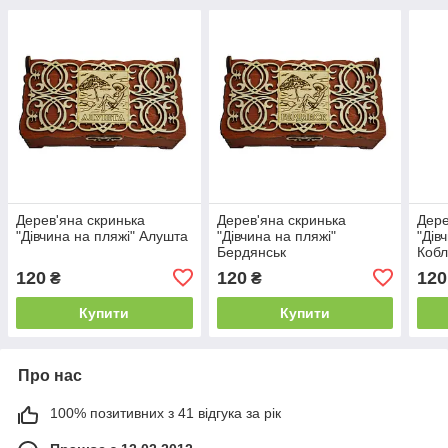
Дерев'яна скринька
Дерев'яна скринька
Дере
"Дівчина на пляжі" Алушта
"Дівчина на пляжі"
"Дів
Бердянськ
Коб
120
120
120
₴
₴
Купити
Купити
Про нас
100% позитивних з 41 відгука за рік