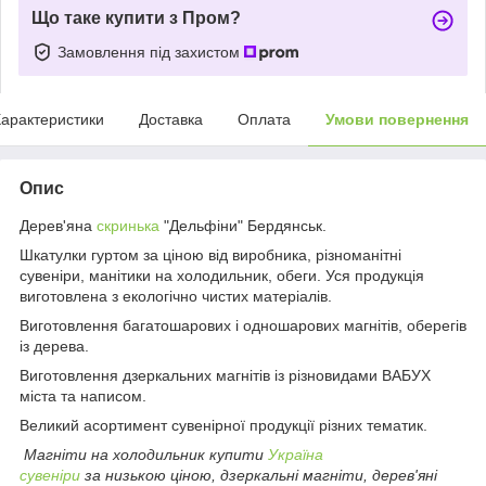
Що таке купити з Пром?
Замовлення під захистом
арактеристики
Доставка
Оплата
Умови повернення
Опис
Дерев'яна
скринька
"Дельфіни" Бердянськ.
Шкатулки гуртом за ціною від виробника, різноманітні
сувеніри, манітики на холодильник, обеги. Уся продукція
виготовлена з екологічно чистих матеріалів.
Виготовлення багатошарових і одношарових магнітів, оберегів
із дерева.
Виготовлення дзеркальних магнітів із різновидами ВАБУХ
міста та написом.
Великий асортимент сувенірної продукції різних тематик.
Магніти на холодильник купити
Україна
сувеніри
за низькою ціною, дзеркальні магніти, дерев'яні