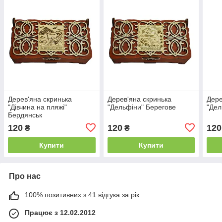
Дерев'яна скринька
Дерев'яна скринька
Дере
"Дівчина на пляжі"
"Дельфіни" Берегове
"Дел
Бердянськ
120
120
120
₴
₴
Купити
Купити
Про нас
100% позитивних з 41 відгука за рік
Працює з 12.02.2012