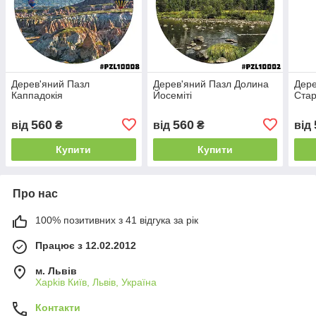
Дерев'яний Пазл
Дерев'яний Пазл Долина
Дере
Каппадокія
Йосеміті
Стар
560
560
від
₴
від
₴
від
Купити
Купити
Про нас
100% позитивних з 41 відгука за рік
Працює з 12.02.2012
м. Львів
Харkiв Київ, Львів, Україна
Контакти