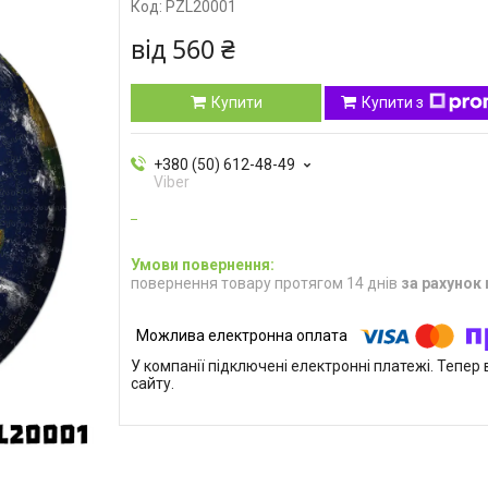
Код:
PZL20001
від
560 ₴
Купити
Купити з
+380 (50) 612-48-49
Viber
повернення товару протягом 14 днів
за рахунок
У компанії підключені електронні платежі. Тепе
сайту.