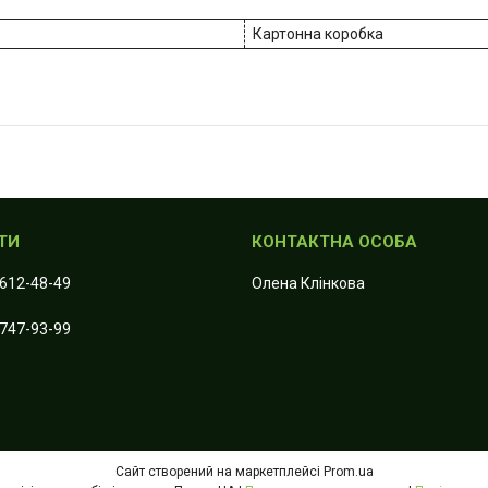
Картонна коробка
 612-48-49
Олена Клiнкова
 747-93-99
Сайт створений на маркетплейсі
Prom.ua