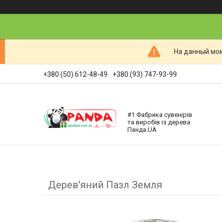
На данный мом
+380 (50) 612-48-49
+380 (93) 747-93-99
#1 Фабрика сувенірів
та виробів із дерева
Панда.UA
Дерев'яний Пазл Земля