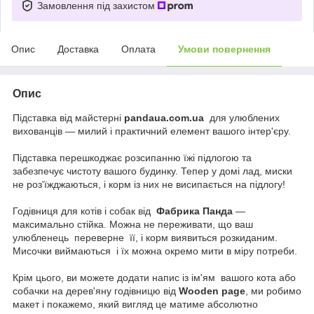
Замовлення під захистом
Опис
Доставка
Оплата
Умови повернення
Опис
Підставка від
майстерні
pandaua.com.ua
для улюблених
вихованців — милий і практичний елемент вашого інтер'єру.
Підставка перешкоджає розсипанню їжі підлогою та
забезпечує чистоту вашого будинку. Тепер у домі лад, миски
не роз'їжджаються, і корм із них не висипається на підлогу!
Годівниця для котів і собак від
Фабрика Панда
—
максимально стійка. Можна не переживати, що ваш
улюбленець переверне її, і корм виявиться розкиданим.
Мисочки виймаються і їх можна окремо мити в міру потреби.
Крім цього, ви можете додати напис із ім'ям вашого кота або
собачки на дерев'яну годівницю від
Wooden
page
, ми робимо
макет і покажемо, який вигляд це матиме абсолютно