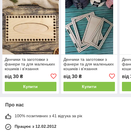
Денчики та заготовки з
Денчики та заготовки з
Денч
фанери та для маленьких
фанери та для маленьких
фане
кошиків і в'язання
кошиків і в'язання
коши
30
30
від
₴
від
₴
від
Купити
Купити
Про нас
100% позитивних з 41 відгука за рік
Працює з 12.02.2012