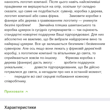
наносять логотип компанії. Після цього навіть найсміливіші
працівники не вирішуються на опір, оскільки тут складно
сказати, що саме не подобається: сувенір, коробка з дерева,
логотип компанії або сама фірма. Замовити коробки з
фанери або дерева з гравіюванням логотипу — уникнути
безлічі проблем! Звичайна пляшка шампанського та
коробка цукерок із сусідніх супермаркетів — так оцінюють
стандартні новорічні подарунки Ваші підпорядковані. Для них
абсолютно не важливо, що Ви вибрали найдорожче вино та
найкращі цукерки. Все це залишається безликим і безіменним
сувеніром. Але ось якщо вони лежать у фірмовій дерев'яній
коробці, з логотипом компанії та вітальнями до свята, то
сприймаються зовсім по-іншому. Фірмова коробка з
дерева (фанери) дасть змогу: · зробити подарунок
унікальним; · довести підпорядкованим, що Ви дійсно
готувалися до свята, а негадали про них в останній момент;
· передати всі свої серцеві побажання кожному
співробітнику.
Приховати
Характеристики