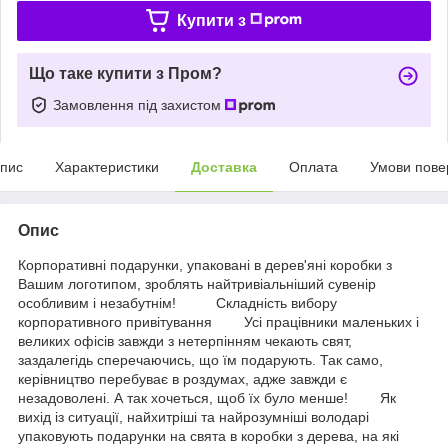
Купити з
Що таке купити з Пром?
Замовлення під захистом
пис
Характеристики
Доставка
Оплата
Умови пове
Опис
Корпоративні подарунки, упаковані в дерев'яні коробки з
Вашим логотипом, зроблять найтривіальніший сувенір
особливим і незабутнім! Складність вибору
корпоративного привітування Усі працівники маленьких і
великих офісів завжди з нетерпінням чекають свят,
заздалегідь сперечаючись, що їм подарують. Так само,
керівництво перебуває в роздумах, адже завжди є
незадоволені. А так хочеться, щоб їх було менше! Як
вихід із ситуації, найхитріші та найрозумніші володарі
упаковують подарунки на свята в коробки з дерева, на які