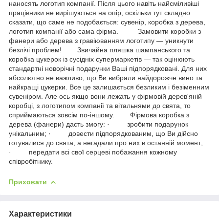
наносять логотип компанії. Після цього навіть найсміливіші
працівники не вирішуються на опір, оскільки тут складно
сказати, що саме не подобається: сувенір, коробка з дерева,
логотип компанії або сама фірма. Замовити коробки з
фанери або дерева з гравіюванням логотипу — уникнути
безлічі проблем! Звичайна пляшка шампанського та
коробка цукерок із сусідніх супермаркетів — так оцінюють
стандартні новорічні подарунки Ваші підпорядковані. Для них
абсолютно не важливо, що Ви вибрали найдорожче вино та
найкращі цукерки. Все це залишається безликим і безіменним
сувеніром. Але ось якщо вони лежать у фірмовій дерев'яній
коробці, з логотипом компанії та вітальнями до свята, то
сприймаються зовсім по-іншому. Фірмова коробка з
дерева (фанери) дасть змогу: · зробити подарунок
унікальним; · довести підпорядкованим, що Ви дійсно
готувалися до свята, а негадали про них в останній момент;
· передати всі свої серцеві побажання кожному
співробітнику.
Приховати
Характеристики