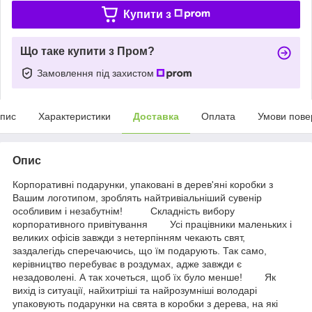
Купити з
Що таке купити з Пром?
Замовлення під захистом
пис
Характеристики
Доставка
Оплата
Умови пове
Опис
Корпоративні подарунки, упаковані в дерев'яні коробки з
Вашим логотипом, зроблять найтривіальніший сувенір
особливим і незабутнім! Складність вибору
корпоративного привітування Усі працівники маленьких і
великих офісів завжди з нетерпінням чекають свят,
заздалегідь сперечаючись, що їм подарують. Так само,
керівництво перебуває в роздумах, адже завжди є
незадоволені. А так хочеться, щоб їх було менше! Як
вихід із ситуації, найхитріші та найрозумніші володарі
упаковують подарунки на свята в коробки з дерева, на які