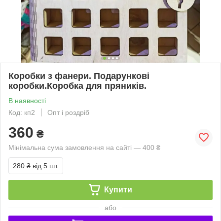
Коробки з фанери. Подарункові
коробки.Коробка для пряників.
В наявності
Код: кп2
Опт і роздріб
360
₴
Мінімальна сума замовлення на сайті — 400 ₴
280 ₴
від 5 шт.
Купити
або