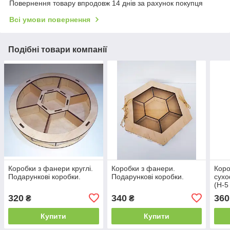
Повернення товару впродовж 14 днів за рахунок покупця
Всі умови повернення
Подібні товари компанії
Коробки з фанери круглі.
Коробки з фанери.
Коро
Подарункові коробки.
Подарункові коробки.
сухо
(Н-5
320
340
360
₴
₴
Купити
Купити