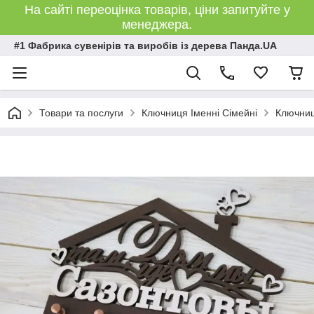
На сайті переоцінка товарів, ціни запитуйте у
менеджера.
#1 Фабрика сувенірів та виробів із дерева Панда.UA
Товари та послуги
Ключниця Іменні Сімейні
Ключниц