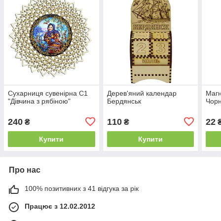
Сухарниця сувенірна С1
Дерев'яний календар
Магн
"Дівчина з рябіною"
Бердянськ
Чор
240
110
22
₴
₴
Купити
Купити
Про нас
100% позитивних з 41 відгука за рік
Працює з 12.02.2012