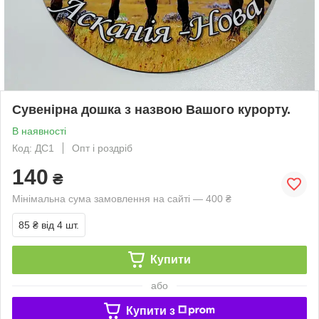
Сувенірна дошка з назвою Вашого курорту.
В наявності
Код: ДС1
Опт і роздріб
140
₴
Мінімальна сума замовлення на сайті — 400 ₴
85 ₴
від 4 шт.
Купити
або
Купити з