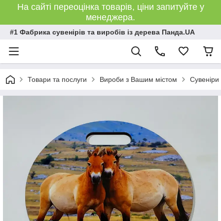
На сайті переоцінка товарів, ціни запитуйте у
менеджера.
#1 Фабрика сувенірів та виробів із дерева Панда.UA
Товари та послуги
Вироби з Вашим містом
Сувеніри