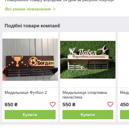
Всі умови повернення
Подібні товари компанії
Медальниця Футбол 2
Медальниця спортивна
Мед
гімнастика
650
550
450
₴
₴
Купити
Купити