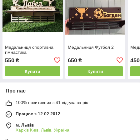
Медальниця спортивна
Медальниця Футбол 2
Мед
гімнастика
550
650
450
₴
₴
Купити
Купити
Про нас
100% позитивних з 41 відгука за рік
Працює з 12.02.2012
м. Львів
Харkiв Київ, Львів, Україна