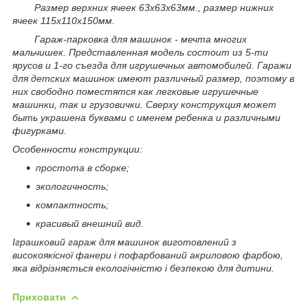
Размер верхних ячеек 63х63х63мм., размер нижних
ячеек 115х110х150мм.
Гараж-парковка для машинок - мечта многих
мальчишек. Представленная модель состоит из 5-ти
ярусов и 1-го съезда для игрушечных автомобилей. Гаражи
для детских машинок имеют различный размер, поэтому в
них свободно поместятся как легковые игрушечные
машинки, так и грузовички. Сверху конструкция может
быть украшена буквами с именем ребенка и различными
фигурками.
Особенности конструкции:
простота в сборке;
экологичность;
компактность;
красивый внешний вид.
Іграшковий гараж для машинок виготовлений з
високоякісної фанери і пофарбований акриловою фарбою,
яка відрізняється екологічністю і безпекою для дитини.
Приховати