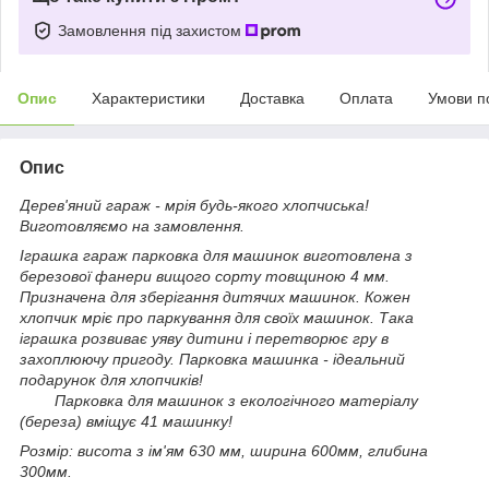
Замовлення під захистом
Опис
Характеристики
Доставка
Оплата
Умови п
Опис
Дерев'яний гараж - мрія будь-якого хлопчиська!
Виготовляємо на замовлення.
Іграшка гараж парковка для машинок виготовлена з
березової фанери вищого сорту товщиною 4 мм.
Призначена для зберігання дитячих машинок. Кожен
хлопчик мріє про паркування для своїх машинок. Така
іграшка розвиває уяву дитини і перетворює гру в
захоплюючу пригоду. Парковка машинка - ідеальний
подарунок для хлопчиків!
Парковка для машинок з екологічного матеріалу
(береза) вміщує 41 машинку!
Розмір: висота з ім'ям 630 мм, ширина 600мм, глибина
300мм.