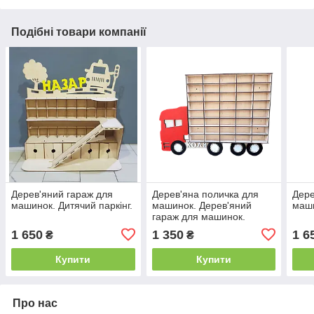
Подібні товари компанії
Дерев'яний гараж для
Дерев'яна поличка для
Дере
машинок. Дитячий паркінг.
машинок. Дерев'яний
маши
гараж для машинок.
1 650
1 350
1 6
₴
₴
Купити
Купити
Про нас