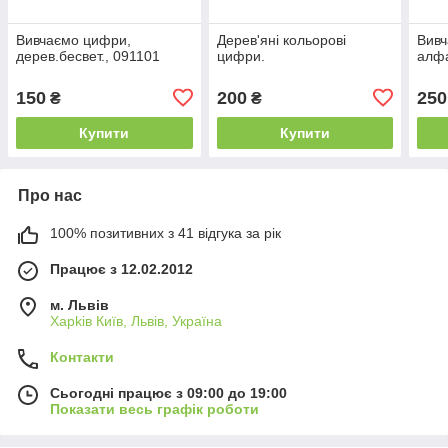
Вивчаємо цифри,
Дерев'яні кольорові
Вивч
дерев.бесвет., 091101
цифри.
алфа
150
200
250
₴
₴
Купити
Купити
Про нас
100% позитивних з 41 відгука за рік
Працює з 12.02.2012
м. Львів
Харkiв Київ, Львів, Україна
Контакти
Сьогодні працює з 09:00 до 19:00
Показати весь графік роботи