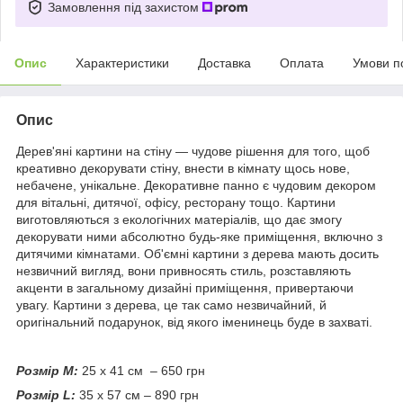
Замовлення під захистом
Опис
Характеристики
Доставка
Оплата
Умови п
Опис
Дерев'яні картини на стіну — чудове рішення для того, щоб
креативно декорувати стіну, внести в кімнату щось нове,
небачене, унікальне. Декоративне панно є чудовим декором
для вітальні, дитячої, офісу, ресторану тощо. Картини
виготовляються з екологічних матеріалів, що дає змогу
декорувати ними абсолютно будь-яке приміщення, включно з
дитячими кімнатами. Об'ємні картини з дерева мають досить
незвичний вигляд, вони привносять стиль, розставляють
акценти в загальному дизайні приміщення, привертаючи
увагу. Картини з дерева, це так само незвичайний, й
оригінальний подарунок, від якого іменинець буде в захваті.
Розмір М:
25 х 41 см – 650 грн
Розмір L:
35 х 57 см – 890 грн