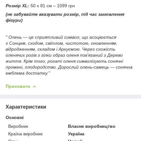
Розмір XL:
50 х 81 см – 1099 грн
(не забувайте вказувати розмір, під час замовлення
фігури)
" Олень — це сприятливий символ, що асоціюється
з Сонцем, сходом, світлом, чистотою, оновленням,
відродженням, складом і Аркуємою. Через схожість
оленячих рогів з гілки образ оленя пов'язаний з Дерево
життя. Крім того, рогаті оленя символізують сонячні
промені, плодородство. Дорослий олень-самець — сонячна
емблема достатку."
Приховати
Характеристики
Основні
Виробник
Власне виробництво
Країна виробник
Україна