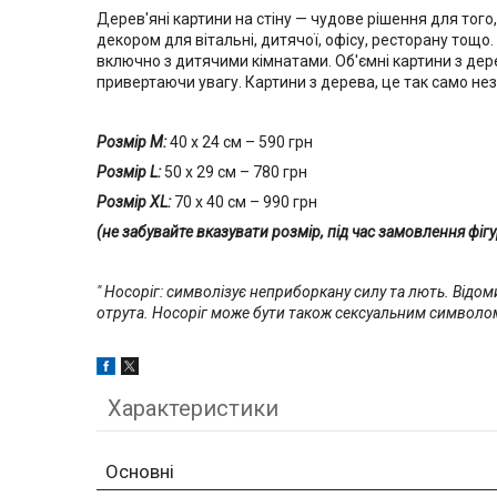
Дерев'яні картини на стіну — чудове рішення для того
декором для вітальні, дитячої, офісу, ресторану тощ
включно з дитячими кімнатами. Об'ємні картини з де
привертаючи увагу. Картини з дерева, це так само нез
Розмір М:
40 х 24 см – 590 грн
Розмір L:
50 х 29 см – 780 грн
Розмір XL:
70 х 40 см – 990 грн
(не забувайте вказувати розмір, під час замовлення фіг
" Носоріг: символізує неприборкану силу та лють. Відом
отрута. Носоріг може бути також сексуальним символом
Характеристики
Основні