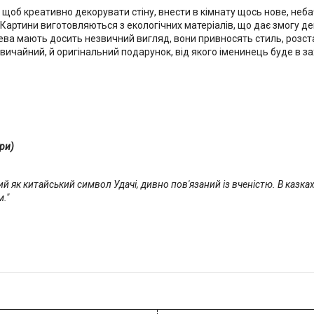
, щоб креативно декорувати стіну, внести в кімнату щось нове, не
о. Картини виготовляються з екологічних матеріалів, що дає змогу
рева мають досить незвичний вигляд, вони привносять стиль, розс
вичайний, й оригінальний подарунок, від якого іменинець буде в за
ури)
ий як китайський символ Удачі, дивно пов'язаний із вченістю. В казк
."