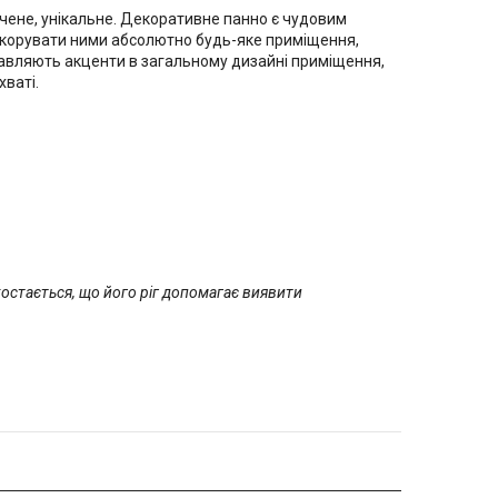
бачене, унікальне. Декоративне панно є чудовим
 декорувати ними абсолютно будь-яке приміщення,
тавляють акценти в загальному дизайні приміщення,
хваті.
ахостається, що його ріг допомагає виявити