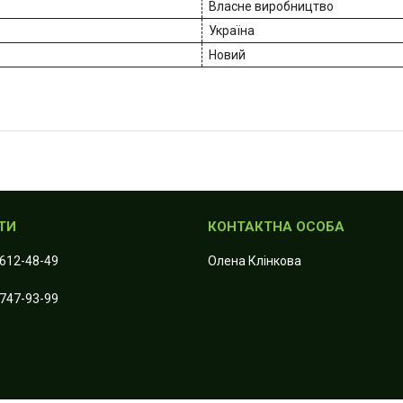
Власне виробництво
Україна
Новий
 612-48-49
Олена Клiнкова
 747-93-99