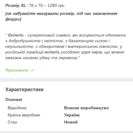
Розмір XL:
78 х 70 – 1280 грн
(не забувайте вказувати розмір, під час замовлення
фігури)
" Ведмідь - суперечливий символ, він асоціюється одночасно
з добродушністю і лютістю, з багатющою силою і
неухильністю, з обжерством і материнською ніжністю, у
російській традиції ведмідь уособлює царя звірів, що мовою
змагань означає удачу та перемогу."
Приховати
Характеристики
Основні
Виробник
Власне виробництво
Країна виробник
Україна
Стан
Новий