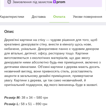
Замовлення під захистом
Характеристики
Доставка
Оплата
Умови повернення
Опис
Дерев'яні картини на стіну — чудове рішення для того, щоб
креативно декорувати стіну, внести в кімнату щось нове,
небачене, унікальне. Декоративне панно є чудовим декором
для вітальні, дитячої, офісу, ресторану тощо. Картини
виготовляються з екологічних матеріалів, що дає змогу
декорувати ними абсолютно будь-яке приміщення, включно з
дитячими кімнатами. Об'ємні картини з дерева мають досить
незвичний вигляд, вони привносять стиль, розставляють
акценти в загальному дизайні приміщення, привертаючи
увагу. Картини з дерева, це так само незвичайний, й
оригінальний подарунок, від якого іменинець буде в захваті.
Розмір М:
38 х 34 – 580 грн
Розмір L:
58 х 51 – 890 грн