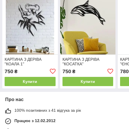
КАРТИНА З ДЕРІВА
КАРТИНА З ДЕРІВА
КАР
"КОАЛА 1"
"КОСАТКА"
"ЄН
750
750
780
₴
₴
Купити
Купити
Про нас
100% позитивних з 41 відгука за рік
Працює з 12.02.2012