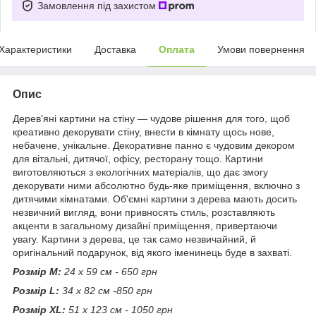
Замовлення під захистом
Характеристики
Доставка
Оплата
Умови повернення
Опис
Дерев'яні картини на стіну — чудове рішення для того, щоб
креативно декорувати стіну, внести в кімнату щось нове,
небачене, унікальне. Декоративне панно є чудовим декором
для вітальні, дитячої, офісу, ресторану тощо. Картини
виготовляються з екологічних матеріалів, що дає змогу
декорувати ними абсолютно будь-яке приміщення, включно з
дитячими кімнатами. Об'ємні картини з дерева мають досить
незвичний вигляд, вони привносять стиль, розставляють
акценти в загальному дизайні приміщення, привертаючи
увагу. Картини з дерева, це так само незвичайний, й
оригінальний подарунок, від якого іменинець буде в захваті.
Розмір М:
24 х 59 см - 650 грн
Розмір L:
34 х 82 см -850 грн
Розмір XL:
51 х 123 см - 1050 грн