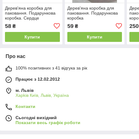
Дерев'яна коробка для
Дерев'яна коробка для
Дере
паковання. Подарункова
паковання. Подарункова
пако
коробка. Сердце
коробка
коро
58
59
250
₴
₴
Купити
Купити
Про нас
100% позитивних з 41 відгука за рік
Працює з 12.02.2012
м. Львів
Харkiв Київ, Львів, Україна
Контакти
Сьогодні вихідний
Показати весь графік роботи