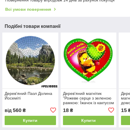
Повернення товару впродовж 14 днів за рахунок покупця
Всі умови повернення
Подібні товари компанії
Дерев'яний Пазл Долина
Дерев'яний магнітик
Дере
Йосеміті
"Рожеве серце з зеленою
магн
рамкою: Їжачок із кактусом
домо
— Люблю тебе, моя
560
18
15
від
₴
₴
колючка!"
Купити
Купити