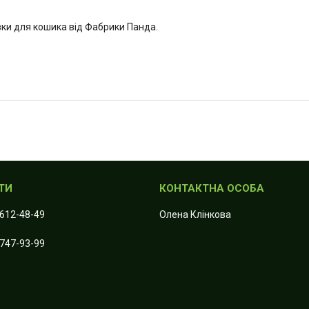
вки для кошика від Фабрики Панда.
 612-48-49
Олена Клiнкова
 747-93-99