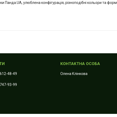
и Панда.UA, улюблена конфігурація, різноподібні кольори та форм
 612-48-49
Олена Клiнкова
 747-93-99