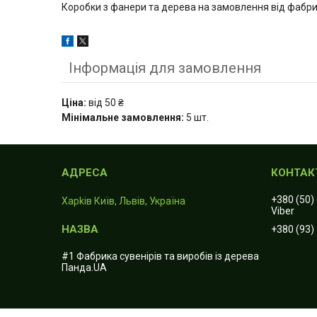
Коробки з фанери та дерева на замовлення від фабрик
Інформація для замовлення
Ціна:
від 50 ₴
Мінімальне замовлення:
5 шт.
+380 (50)
Харkiв Київ, Львів, Україна
Viber
+380 (93)
#1 Фабрика сувенірів та виробів із дерева
Панда.UA