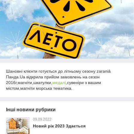
Шановні клієнти готується до літньому сезону zaraniâ
Панда.Ua відкрила прийом замовлень на сезон
2016г,магніти,шкатулки,
медалі
,сувеніри з вашим
містом,магніти морська тематика.
Інші новини рубрики
09.09.2022
Новий рік 2023 Здається