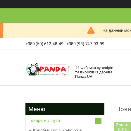
На данный мом
+380 (50) 612-48-49
+380 (93) 747-93-99
#1 Фабрика сувенірів
та виробів із дерева
Панда.UA
Нови
Товары и услуги
2 жовт.
2015
Коробки для сухофруктів,