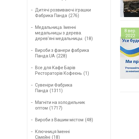
Дитячі розвиваючі іграшки
Фабрика Панда
276
Медальница. Іменні
8 вер.
медальницы з дерева.
2022
дерев'яні медальницы.
18
Вироби з фанери фабрика
Панда.UA
228
Все для Кафе Барів
Рестораторів Кофеєнь
1
Сувеніри Фабрика
Панда
1311
Магніти на холодильник
оптом
1717
Вироби з Вашим містом
48
Ключниця Іменні
Сімейні
18