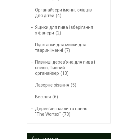
Органайзери іменні, олівців
для дітей
4
Ящики для пива і зберігання
з фанери
2
Підставки для миски для
тварин Іменні
7
Пивниці дерев'яна для пива і
снеків, Пивний
органайзер
13
Лазерне різання
5
Весілля
6
Дерев'яні пазли та панно
"The Wortex"
73
Контакти