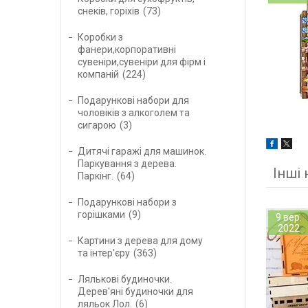
снеків, горіхів
73
Коробки з
фанери,корпоративні
сувеніри,сувеніри для фірм і
компаній
224
Подарункові набори для
чоловіків з алкоголем та
сигарою
3
Дитячі гаражі для машинок.
Паркування з дерева.
Інші
Паркінг.
64
Подарункові набори з
горішками
9
9 вер.
2022
Картини з дерева для дому
та інтер'єру
363
Лялькові будиночки.
Дерев'яні будиночки для
ляльок Лол.
6